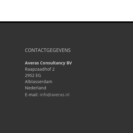
CONTACTGEGEVENS
Averas Consultancy BV
Raapzaadhof 2
2952 EG
Alblasserdam
Nederland
E-mail:
info@averas.nl