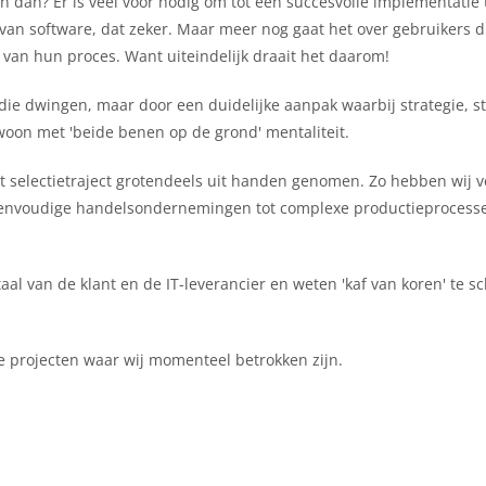
n dan? Er is veel voor nodig om tot een succesvolle implementatie
g van software, dat zeker. Maar meer nog gaat het over gebruikers d
van hun proces. Want uiteindelijk draait het daarom!
 die dwingen, maar door een duidelijke aanpak waarbij strategie, s
oon met 'beide benen op de grond' mentaliteit.
t selectietraject grotendeels uit handen genomen. Zo hebben wij v
 eenvoudige handelsondernemingen tot complexe productieprocess
al van de klant en de IT-leverancier en weten 'kaf van koren' te s
 projecten waar wij momenteel betrokken zijn.