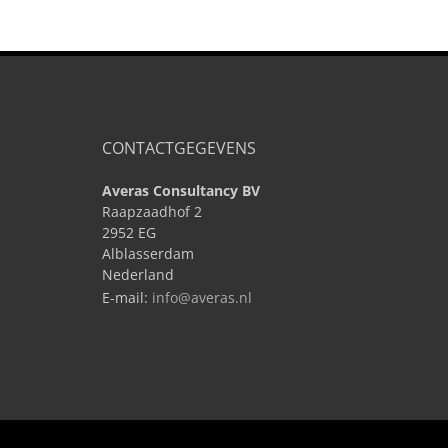
CONTACTGEGEVENS
Averas Consultancy BV
Raapzaadhof 2
2952 EG
Alblasserdam
Nederland
E-mail:
info@averas.nl