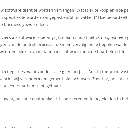
w software dient te worden vervangen. Wat is er te koop en hoe pa
ch specifiek te worden aangepast en/of ontwikkeld? Hoe beoordeelt
e business gewoon door.
nciers als software is belangrijk, maar is nooit het
vertrekpunt
; een
brengen van de bedrijfsprocessen. En om vervolgens te bepalen wat l
 woorden, kiezen voor standaard software (beheersbaarheid) of toc
selectieproces, want zonder case geen project. Dus to-the-point vast
, waarbij wij verandermanagement niet schuwen. Zodat organisatie 
t alleen daar bent u bij gebaat!
m uw organisatie onafhankelijk te adviseren en te begeleiden in het