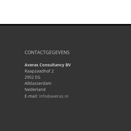
CONTACTGEGEVENS
Averas Consultancy BV
Raapzaadhof 2
2952 EG
Alblasserdam
Nederland
E-mail:
info@averas.nl