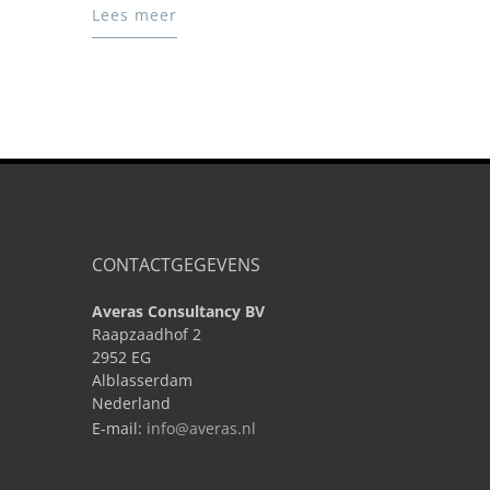
Lees meer
CONTACTGEGEVENS
Averas Consultancy BV
Raapzaadhof 2
2952 EG
Alblasserdam
Nederland
E-mail:
info@averas.nl